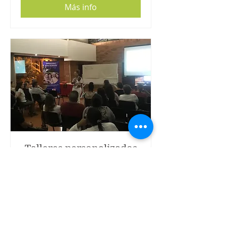
Más info
Talleres personalizados
Talleres de crecimiento personal y
temas de la salud
Leer más
3 h
Tarifas
Tarifas variables
variables